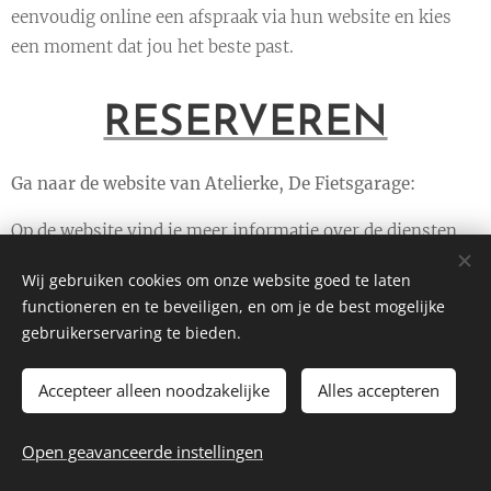
eenvoudig online een afspraak via hun website en kies
een moment dat jou het beste past.
RESERVEREN
Ga naar de website van Atelierke, De Fietsgarage:
Op de website vind je meer informatie over de diensten
van de fietsgarage en de contactgegevens.
Wij gebruiken cookies om onze website goed te laten
functioneren en te beveiligen, en om je de best mogelijke
gebruikerservaring te bieden.
Accepteer alleen noodzakelijke
Alles accepteren
Open geavanceerde instellingen
Cookies